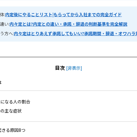
体:
内定後にやることリスト|もらってから入社までの完全ガイド
違い:
内々定とは?内定との違い・承諾・辞退の判断基準を完全解説
う方へ:
内々定はとりあえず承諾してもいい?承諾期間・辞退・オワハラ
目次
[
非表示
]
は
ーになる人の割合
ーの主な症状
起きる原因8つ