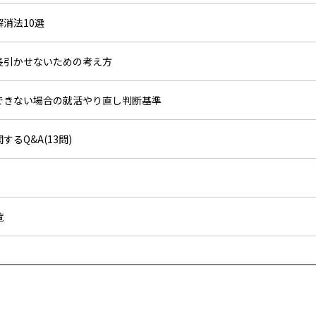
解消法10選
を長引かせないための考え方
得できない場合の就活やり直し判断基準
するQ&A(13問)
覧