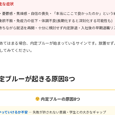
主な症状
・憂鬱感・焦燥感・自信の喪失・「本当にここで良かったのか」という
食欲不振・免疫力の低下・体調不良(長期化すると深刻化する可能性も)
持ちながら就活を再開・十分に検討せず内定辞退・入社後の早期退職リ
あてはまる場合、内定ブルーが始まっているサインです。放置せず
してみてください。
 内定ブルーが起きる原因8つ
内定ブルーの原因8つ
やっていけるか不安
— 失敗が許されない意識・学生との大きなギャップ