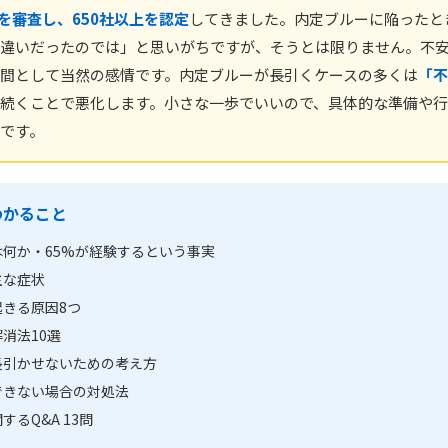
上を審査し、650社以上を認定
してきました。内定ブルーに陥ったと
違いだったのでは」と思いがちですが、そうとは限りません。不
間として当然の感情です。内定ブルーが長引くケースの多くは
「不
続くことで悪化します。小さな一歩でいいので、具体的な準備や行
です。
わかること
何か・65%が経験するという事実
主な症状
きる原因8つ
消法10選
長引かせないための考え方
できない場合の対処法
るQ&A 13問