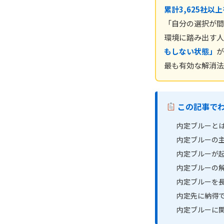
累計3,625社以
「自分の選択が間
環境に踏み出す人
もしない状態」
が
最も有効な解消法
この記事で
内定ブルーとは
内定ブルーの
内定ブルーが起
内定ブルーの解
内定ブルーを
内定先に納得
内定ブルーに関す