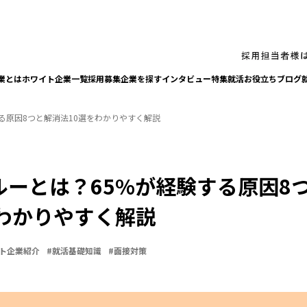
業とは
ホワイト企業一覧
採⽤募集企業を探す
インタビュー
特集
就活お役⽴ちブログ
る原因8つと解消法10選をわかりやすく解説
ルーとは？65%が経験する原因8
をわかりやすく解説
ト企業紹介
#
就活基礎知識
#
面接対策