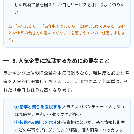
した環境で腰を据えたい/自社サービスを小回りよく作りた
い
⚠ 「人気だから」「高年収そうだから」と順位だけで選ぶと、SIer
とWeb系の働き方の違いでギャップを感じやすいので注意しましょ
う。
5. 人気企業に就職するために必要なこと
ランキング上位のIT企業を本気で狙うなら、難易度と必要な準
備を現実的に把握しておきましょう。順位の高い企業群は、そ
れだけ要件も競争も高くなります。
① 倍率と競合を直視する
:人気のメガベンチャー・大手SIer
は高倍率。早期から動く学生が多い
② 技術への関心を示す
:必須資格はないが、基本情報技術者
などの学習やプログラミング経験、個人開発・ハッカソン