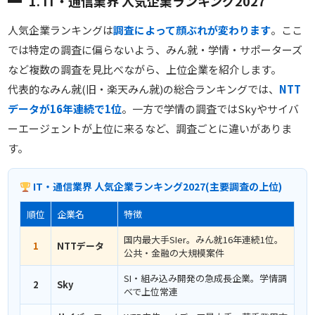
1. IT・通信業界 人気企業ランキング2027
人気企業ランキングは
調査によって顔ぶれが変わります
。ここ
では特定の調査に偏らないよう、みん就・学情・サポーターズ
など複数の調査を見比べながら、上位企業を紹介します。
代表的なみん就(旧・楽天みん就)の総合ランキングでは、
NTT
データが16年連続で1位
。一方で学情の調査ではSkyやサイバ
ーエージェントが上位に来るなど、調査ごとに違いがありま
す。
IT・通信業界 人気企業ランキング2027(主要調査の上位)
順位
企業名
特徴
国内最大手SIer。みん就16年連続1位。
1
NTTデータ
公共・金融の大規模案件
SI・組み込み開発の急成長企業。学情調
2
Sky
べで上位常連