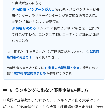
の実績が強みになる
③ 時間軸=インターンが入口
:Web系・メガベンチャーは長
期インターンやサマーインターンが実質的な選考の入口。
大学2〜3年から動くのが現実的
④ 職種を決める
:エンジニア職かビジネス職(営業・企画)か
で対策が変わる。エンジニア職はコーディング課題が課さ
れることも
ES・面接の「手法そのもの」は専門記事が詳しいです。
就活面
接対策の完全ガイド
をご覧ください。
志望動機の書き方・例文は
IT業界の志望動機・例文
、業界別の比
較は
業界別 志望動機まとめ
が参考になります。
6. ランキングに出ない優良企業の探し方
IT業界は企業数が非常に多く、ランキングに出る大手はごく一
部です。知名度は低くても高待遇・好環境の優良企業は、次の