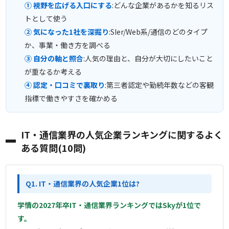
① 視野を広げる入口にする
:どんな企業があるかを知るリス
トとして使う
② 気になった1社を深掘り
:SIer/Web系/通信のどのタイプ
か、事業・働き方を調べる
③ 自分の軸と照合
:人気の理由と、自分が大切にしたいこと
が重なるか考える
④ 認定・口コミで裏取り
:第三者認定や勤続年数などの客観
指標で働きやすさを確かめる
IT・通信業界の人気企業ランキングに関するよく
ある質問(10問)
Q1. IT・通信業界の人気企業1位は?
学情の2027年卒IT・通信業界ランキングではSkyが1位で
す。