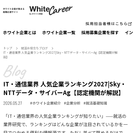
ホワイト企業とは
ホワイト企業一覧
採⽤募集企業を探す
イン
トップ
就活お役⽴ちブログ
IT・通信業界 人気企業ランキング2027|Sky・NTTデータ・サイバーAg【認定機関が解
説】
IT・通信業界 人気企業ランキング2027|Sky・
NTTデータ・サイバーAg【認定機関が解説】
2026.05.27
#
ホワイト企業紹介
#
企業分析
#
就活基礎知識
「IT・通信業界の人気企業ランキングが知りたい」——就活の
業界研究で、ランキングはどんな企業が注目されているかを一
目でつかめる便利な情報源です。ただし並べて眺めるだけで