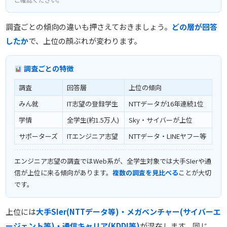
調査ごとの傾向の違いも押さえておきましょう。
どの層が回答
したか
で、上位の顔ぶれが変わります。
調査ごとの特徴
調査
回答層
上位の傾向
みん就
IT志望の登録学生
NTTデータが16年連続1位
学情
全学生(約1.5万人)
Sky・サイバーが上位
サポーターズ
ITエンジニア志望
NTTデータ・LINEヤフー等
エンジニア志望の調査ではWeb系が、全学生対象では大手SIerや通
信が上位に来る傾向があります。
複数の調査を見比べる
ことが大切
です。
上位には
大手SIer(NTTデータ等)・メガベンチャー(サイバーエ
ージェント等)・通信キャリア(KDDI等)
が混在します。同じ