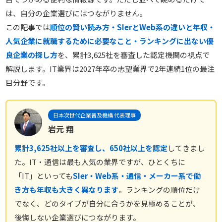
は、自分の企業選びにはつながりません。
この記事では
順位の賢い読み方・SIerとWeb系の違いと年収・
人気企業に就職するために必要なこと・ランキングに出ない優
良企業の探し方
を、累計3,625社を審査した認定機関の視点で
解説します。IT業界は2027年卒の志望業界で2年連続1位の最注
目分野です。
日本次世代企業普及機構 代表理事
岩元 翔
累計3,625社以上を審査し、650社以上を認定
してきまし
た。IT・通信は最も人気の業界ですが、ひとくちに
「IT」といっても
SIer・Web系・通信・メーカー系で働
き方も年収も大きく異なります
。ランキングの順位だけ
でなく、どのタイプが自分に合うかを見極めることが、
後悔しない企業選びにつながります。