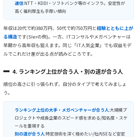
通信
:NTT・KDDI・ソフトバンク等のインフラ。安定性が
高く福利厚生も手厚い傾向
年収は20代で約380万円、50代で約750万円と
経験とともに上が
る構造
です(SIerの例)。一方、ITコンサルやメガベンチャーは
早期から高年収も狙えます。同じ「IT人気企業」でも収益モデ
ルでこれだけ差が出る点が読みどころです。
4. ランキング上位が合う人・別の道が合う人
順位の高さに引っ張られず、自分のタイプで考えてみましょ
う。
ランキング上位の大手・メガベンチャーが合う人
:大規模プ
ロジェクトや成長企業のスピード感を求める/知名度・スケ
ールを重視する
別の道が合う人
:特定技術を深く極めたい/社内SEなど安定