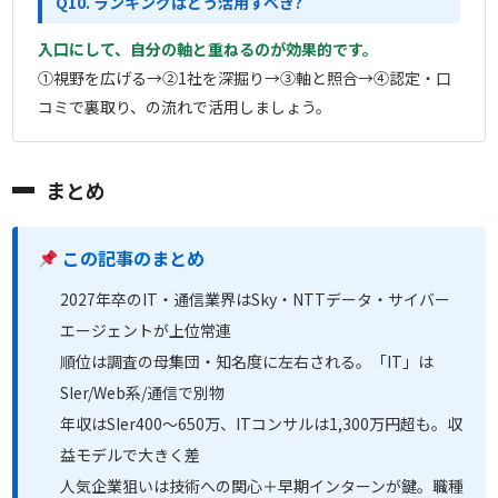
Q10. ランキングはどう活用すべき?
入口にして、自分の軸と重ねるのが効果的です。
①視野を広げる→②1社を深掘り→③軸と照合→④認定・口
コミで裏取り、の流れで活用しましょう。
まとめ
この記事のまとめ
2027年卒のIT・通信業界はSky・NTTデータ・サイバー
エージェントが上位常連
順位は調査の母集団・知名度に左右される。「IT」は
SIer/Web系/通信で別物
年収はSIer400〜650万、ITコンサルは1,300万円超も。収
益モデルで大きく差
人気企業狙いは技術への関心＋早期インターンが鍵。職種