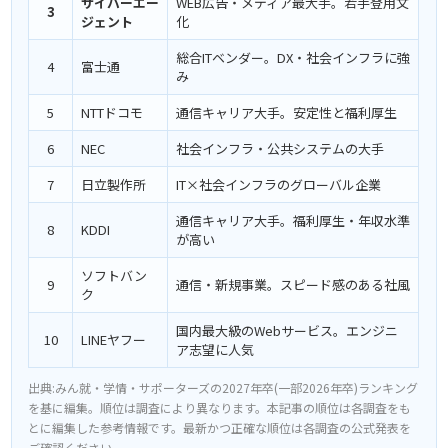
サイバーエー
WEB広告・メディア最大手。若手登用文
3
ジェント
化
総合ITベンダー。DX・社会インフラに強
4
富士通
み
5
NTTドコモ
通信キャリア大手。安定性と福利厚生
6
NEC
社会インフラ・公共システムの大手
7
日立製作所
IT×社会インフラのグローバル企業
通信キャリア大手。福利厚生・年収水準
8
KDDI
が高い
ソフトバン
9
通信・新規事業。スピード感のある社風
ク
国内最大級のWebサービス。エンジニ
10
LINEヤフー
ア志望に人気
出典:みん就・学情・サポーターズの2027年卒(一部2026年卒)ランキング
を基に編集。順位は調査により異なります。本記事の順位は各調査をも
とに編集した参考情報です。最新かつ正確な順位は各調査の公式発表を
ご確認ください。