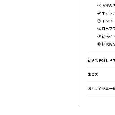
⑤ 面接の
⑥ ネット
⑦ インタ
⑧ 自己ブ
⑨ 就活イ
⑩ 継続的
就活で失敗しや
まとめ
おすすめ記事一