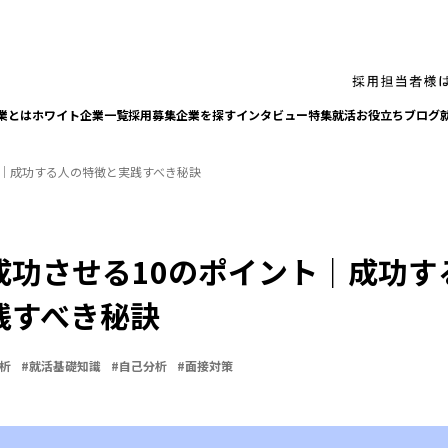
業とは
ホワイト企業一覧
採⽤募集企業を探す
インタビュー
特集
就活お役⽴ちブログ
ト｜成功する人の特徴と実践すべき秘訣
成功させる10のポイント｜成功す
践すべき秘訣
析
#
就活基礎知識
#
自己分析
#
面接対策