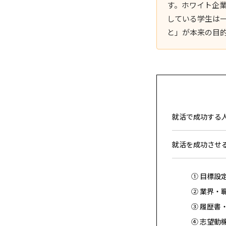
す。ホワイト企
している学生は
と」が本来の目
就活で成功する
就活を成功させる
① 目標設
② 業界・
③ 履歴書
④ 志望動