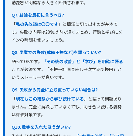
動変容が明確なら大きく評価されます。
Q7. 結論を最初に言うべき?
「
私の失敗談は〇〇です
」と簡潔に切り出すのが基本で
す。失敗の内容は20%以内で短くまとめ、行動と学びにメ
インの時間を使いましょう。
Q8. 学業での失敗(成績不振など)を語っていい?
語ってOKです。
「その後の改善」と「学び」を明確に語る
ことが必須です。「不振→計画見直し→次学期で挽回」と
いうストーリーが良いです。
Q9. 失敗から完全に立ち直っていない場合は?
「
現在もこの経験から学び続けている
」と語って問題あり
ません。完全に解決していなくても、向き合い続ける姿勢
は評価対象です。
Q10. 数字を入れたほうがいい?