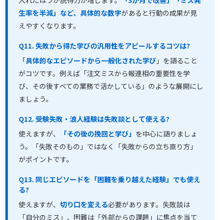
入れたほうが説得力が増します。
「3か月で改善」「ミス発
生率を半減」など、具体的な数字
があると行動の成果が見
えやすくなります。
Q11. 失敗から得た学びの汎用性をアピールするコツは?
「
具体的なエピソードから一般化された学び
」を語ること
がコツです。例えば「注文ミスから報連相の重要性を学
び、その後すべての業務で活かしている」のような展開にし
ましょう。
Q12. 受験失敗・浪人経験は失敗談として使える?
使えますが、
「その後の挽回と学び」
を中心に語りましょ
う。「失敗そのもの」ではなく「失敗からの立ち直り方」
がポイントです。
Q13. 同じエピソードを「困難を乗り越えた経験」でも使え
る?
使えますが、
切り口を変える
必要があります。失敗談は
「自分のミス」、困難は「外部からの課題」に焦点を当て