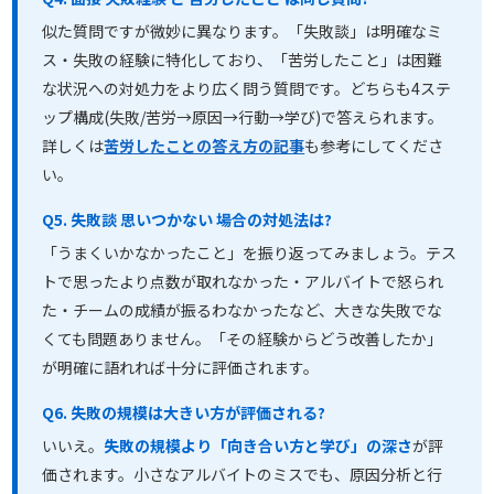
似た質問ですが微妙に異なります。「失敗談」は明確なミ
ス・失敗の経験に特化しており、「苦労したこと」は困難
な状況への対処力をより広く問う質問です。どちらも4ステ
ップ構成(失敗/苦労→原因→行動→学び)で答えられます。
詳しくは
苦労したことの答え方の記事
も参考にしてくださ
い。
Q5. 失敗談 思いつかない 場合の対処法は?
「うまくいかなかったこと」を振り返ってみましょう。テス
トで思ったより点数が取れなかった・アルバイトで怒られ
た・チームの成績が振るわなかったなど、大きな失敗でな
くても問題ありません。「その経験からどう改善したか」
が明確に語れれば十分に評価されます。
Q6. 失敗の規模は大きい方が評価される?
いいえ。
失敗の規模より「向き合い方と学び」の深さ
が評
価されます。小さなアルバイトのミスでも、原因分析と行