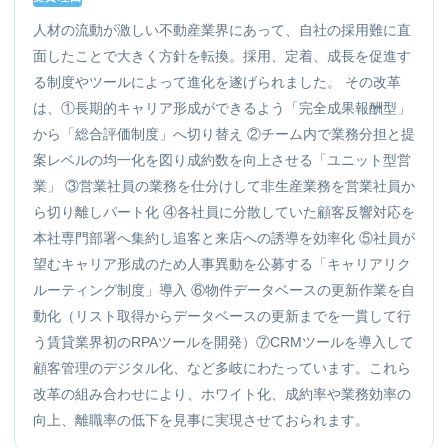
人材の流動が激しい不動産業界にあって、自社の採用難に直
面したことで大きく方針を転換。採用、定着、成長を促進す
る制度やツールによって進化を遂げられました。 その改革
は、①長期的キャリア形成ができるよう「完全成果報酬型」
から「総合評価制度」へ切り替え ②チーム内で業務分担と提
案レベルの均一化を図り成約数を向上させる「ユニット型営
業」 ③営業社員の業務を仕分けして非生産業務を営業社員か
ら切り離しパート化 ④各社員に分散していた顧客反響対応を
本社専門部署へ集約し追客と来店への誘導を効率化 ⑤社員が
望むキャリア形成のため人事異動を公募する「キャリアリク
ルーティング制度」導入 ⑥物件データベースの更新作業を自
動化（リスト取得からデータベースの更新までを一貫して行
う賃貸業界初のRPAツールを開発）⑦CRMツールを導入して
顧客管理のデジタル化、など多岐にわたっています。これら
改革の組み合わせにより、ホワイト化、成約率や業務効率の
向上、離職率の低下を見事に実現させておられます。