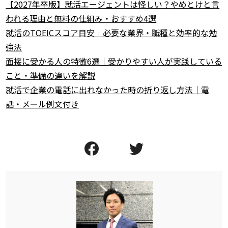
【2027年卒版】就活エージェントは怪しい？やめとけと言
われる理由と無料の仕組み・おすすめ4選
就活のTOEICスコア目安｜必要な業界・職種と効率的な勉
強法
面接に受かる人の特徴6選｜受かりやすい人が実践している
こと・準備の違いを解説
就活で企業の電話に出れなかった時の折り返し方法｜電
話・メール例文付き