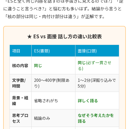
「ESと全く同じ内容を話すのは手抜きに見えるのでは?」「逆
に違うこと言うべき?」と悩む方も多いはず。結論から言うと
「核の部分は同じ・肉付け部分は違う」が正解です。
★ ES vs 面接 話し方の違い比較表
項目
ES(書類)
面接(口頭)
同じ
(必ず一貫させ
核の内容
同じ
る)
文字数/
200〜400字(制限あ
1〜2分(深掘り込みで
時間
り)
5分)
背景・経
省略されがち
詳しく語る
緯
思考プロ
なぜそう考えたかを
結論のみ
セス
語る