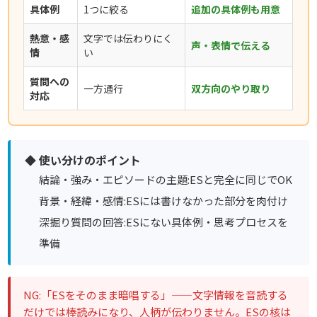
具体例
1つに絞る
追加の具体例も用意
熱意・感
文字では伝わりにく
声・表情で伝える
情
い
質問への
一方通行
双方向のやり取り
対応
◆ 使い分けのポイント
結論・強み・エピソードの主題:ESと完全に同じでOK
背景・経緯・感情:ESには書けなかった部分を肉付け
深掘り質問の回答:ESにない具体例・思考プロセスを
準備
NG:「ESをそのまま暗唱する」——文字情報を音読する
だけでは棒読みになり、人柄が伝わりません。ESの核は