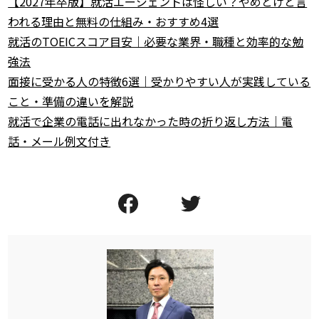
【2027年卒版】就活エージェントは怪しい？やめとけと言
われる理由と無料の仕組み・おすすめ4選
就活のTOEICスコア目安｜必要な業界・職種と効率的な勉
強法
面接に受かる人の特徴6選｜受かりやすい人が実践している
こと・準備の違いを解説
就活で企業の電話に出れなかった時の折り返し方法｜電
話・メール例文付き