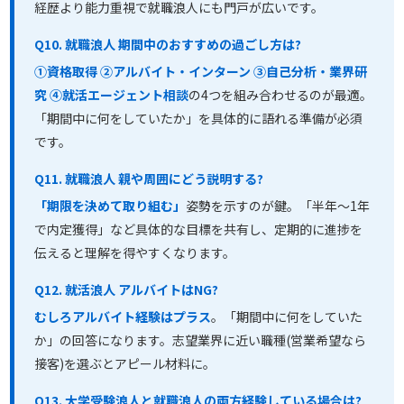
経歴より能力重視で就職浪人にも門戸が広いです。
Q10. 就職浪人 期間中のおすすめの過ごし方は?
①資格取得 ②アルバイト・インターン ③自己分析・業界研
究 ④就活エージェント相談
の4つを組み合わせるのが最適。
「期間中に何をしていたか」を具体的に語れる準備が必須
です。
Q11. 就職浪人 親や周囲にどう説明する?
「期限を決めて取り組む」
姿勢を示すのが鍵。「半年〜1年
で内定獲得」など具体的な目標を共有し、定期的に進捗を
伝えると理解を得やすくなります。
Q12. 就活浪人 アルバイトはNG?
むしろアルバイト経験はプラス
。「期間中に何をしていた
か」の回答になります。志望業界に近い職種(営業希望なら
接客)を選ぶとアピール材料に。
Q13. 大学受験浪人と就職浪人の両方経験している場合は?