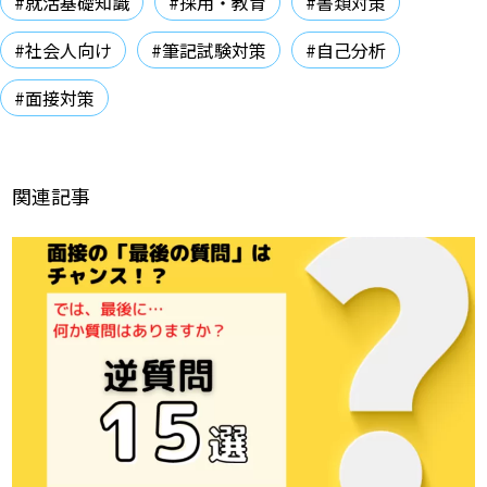
#就活基礎知識
#採用・教育
#書類対策
#社会人向け
#筆記試験対策
#自己分析
#面接対策
関連記事