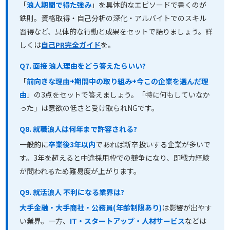
「
浪人期間で得た強み
」を具体的なエピソードで書くのが
鉄則。資格取得・自己分析の深化・アルバイトでのスキル
習得など、具体的な行動と成果をセットで語りましょう。詳
しくは
自己PR完全ガイド
を。
Q7. 面接 浪人理由をどう答えたらいい?
「
前向きな理由+期間中の取り組み+今この企業を選んだ理
由
」の3点をセットで答えましょう。「特に何もしていなか
った」は意欲の低さと受け取られNGです。
Q8. 就職浪人は何年まで許容される?
一般的に
卒業後3年以内
であれば新卒扱いする企業が多いで
す。3年を超えると中途採用枠での競争になり、即戦力経験
が問われるため難易度が上がります。
Q9. 就活浪人 不利になる業界は?
大手金融・大手商社・公務員(年齢制限あり)
は影響が出やす
い業界。一方、
IT・スタートアップ・人材サービス
などは