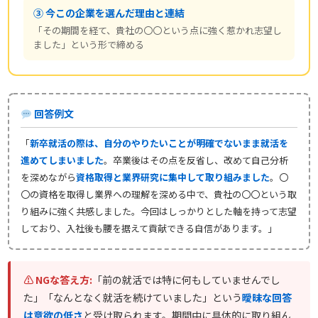
③ 今この企業を選んだ理由と連結
「その期間を経て、貴社の〇〇という点に強く惹かれ志望し
ました」という形で締める
回答例文
「
新卒就活の際は、自分のやりたいことが明確でないまま就活を
進めてしまいました
。卒業後はその点を反省し、改めて自己分析
を深めながら
資格取得と業界研究に集中して取り組みました
。〇
〇の資格を取得し業界への理解を深める中で、貴社の〇〇という取
り組みに強く共感しました。今回はしっかりとした軸を持って志望
しており、入社後も腰を据えて貢献できる自信があります。」
⚠ NGな答え方:
「前の就活では特に何もしていませんでし
た」「なんとなく就活を続けていました」という
曖昧な回答
は意欲の低さ
と受け取られます。期間中に具体的に取り組ん