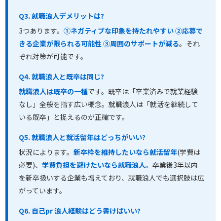
Q3. 就職浪人デメリットは?
3つあります。
①ネガティブな印象を持たれやすい ②応募で
きる企業が限られる可能性 ③周囲のサポートが減る
。それ
ぞれ対策が可能です。
Q4. 就職浪人と既卒は同じ?
就職浪人は既卒の一種
です。既卒は「卒業済みで就業経験
なし」全般を指す広い概念。就職浪人は「就活を継続して
いる既卒」と捉えるのが正確です。
Q5. 就職浪人と就活留年はどっちがいい?
状況によります。
新卒枠を維持したいなら就活留年
(学費は
必要)、
学費負担を避けたいなら就職浪人
。卒業後3年以内
を新卒扱いする企業も増えており、就職浪人でも選択肢は広
がっています。
Q6. 自己pr 浪人経験はどう書けばいい?