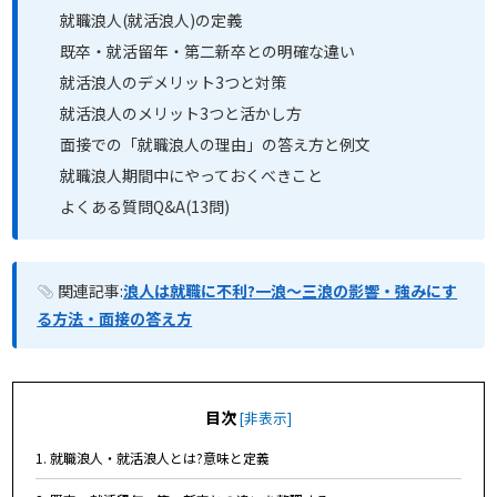
就職浪人(就活浪人)の定義
既卒・就活留年・第二新卒との明確な違い
就活浪人のデメリット3つと対策
就活浪人のメリット3つと活かし方
面接での「就職浪人の理由」の答え方と例文
就職浪人期間中にやっておくべきこと
よくある質問Q&A(13問)
関連記事:
浪人は就職に不利?一浪〜三浪の影響・強みにす
る方法・面接の答え方
目次
[
非表示
]
1. 就職浪人・就活浪人とは?意味と定義