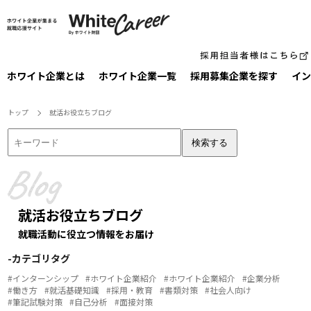
ホワイト企業とは
ホワイト企業一覧
採⽤募集企業を探す
イン
トップ
就活お役⽴ちブログ
検索する
就活お役⽴ちブログ
就職活動に役⽴つ情報をお届け
-カテゴリタグ
#インターンシップ
#ホワイト企業紹介
#ホワイト企業紹介
#企業分析
#働き方
#就活基礎知識
#採用・教育
#書類対策
#社会人向け
#筆記試験対策
#自己分析
#面接対策