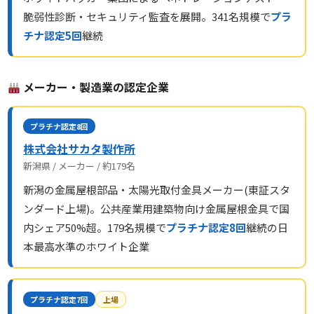
脆弱性診断・セキュリティ監査を展開。341名規模で
プラ
チナ認定5回
継続
メーカー・製造業の認定企業
プラチナ認定8回
株式会社サカタ製作所
新潟県 / メーカー / 約179名
新潟の金属屋根部品・太陽光取付金具メーカー(東証スタ
ンダード上場)。公共産業用建築物向け金属屋根金具で国
内シェア50%超。179名規模で
プラチナ認定8回
継続の日
本最高水準のホワイト企業
プラチナ認定7回
上場