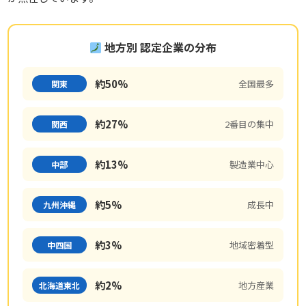
地方別 認定企業の分布
約50%
全国最多
関東
約27%
2番目の集中
関西
約13%
製造業中心
中部
約5%
成長中
九州沖縄
約3%
地域密着型
中四国
約2%
地方産業
北海道東北