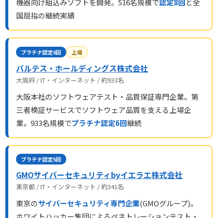
機器向け組込みソフトを開発。516名規模で
認定8回
と全
国屈指の継続実績
プラチナ認定6回
上場
バルテス・ホールディングス株式会社
大阪府 / IT・インターネット / 約933名
大阪本社のソフトウェアテスト・品質保証専門企業。第
三者検証サービスでソフトウェア品質を支える上場企
業。933名規模で
プラチナ認定6回
継続
プラチナ認定5回
GMOサイバーセキュリティbyイエラエ株式会社
東京都 / IT・インターネット / 約341名
東京の
サイバーセキュリティ専門企業
(GMOグループ)。
ホワイトハッカー集団によるペネトレーションテスト・