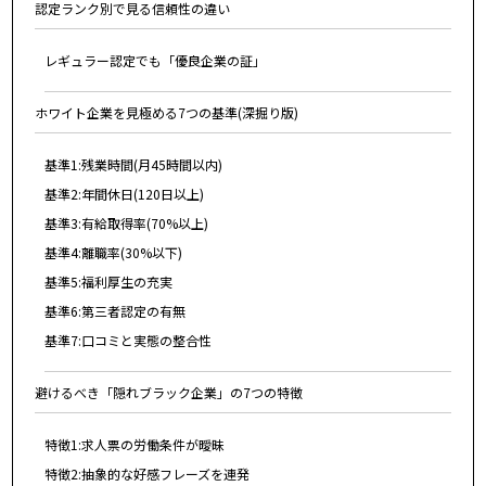
認定ランク別で見る信頼性の違い
レギュラー認定でも「優良企業の証」
ホワイト企業を見極める7つの基準(深掘り版)
基準1:残業時間(月45時間以内)
基準2:年間休日(120日以上)
基準3:有給取得率(70%以上)
基準4:離職率(30%以下)
基準5:福利厚生の充実
基準6:第三者認定の有無
基準7:口コミと実態の整合性
避けるべき「隠れブラック企業」の7つの特徴
特徴1:求人票の労働条件が曖昧
特徴2:抽象的な好感フレーズを連発