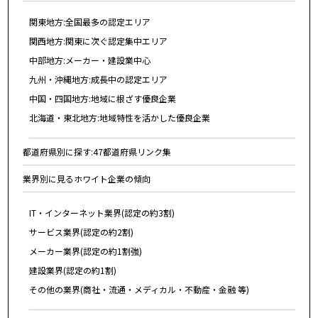
関東地方:全国最多の認定エリア
関西地方:関東に次ぐ認定集中エリア
中部地方:メーカー・建設業中心
九州・沖縄地方:成長中の認定エリア
中国・四国地方:地域に根ざす優良企業
北海道・東北地方:地域特性を活かした優良企業
都道府県別に探す:47都道府県リンク集
業界別に見るホワイト企業の傾向
IT・インターネット業界(認定の約3割)
サービス業界(認定の約2割)
メーカー業界(認定の約1割強)
建設業界(認定の約1割)
その他の業界(商社・流通・メディカル・不動産・金融 等)