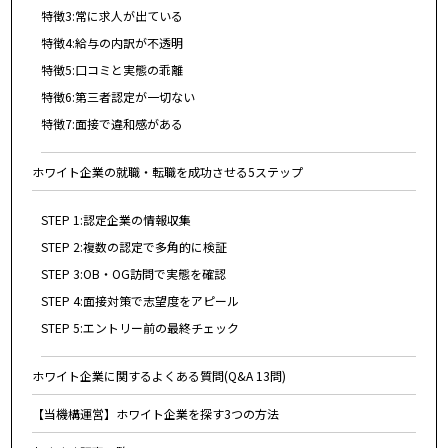
特徴3:常に求人が出ている
特徴4:給与の内訳が不透明
特徴5:口コミと実態の乖離
特徴6:第三者認定が一切ない
特徴7:面接で違和感がある
ホワイト企業の就職・転職を成功させる5ステップ
STEP 1:認定企業の情報収集
STEP 2:複数の認定で多角的に検証
STEP 3:OB・OG訪問で実態を確認
STEP 4:面接対策で志望度をアピール
STEP 5:エントリー前の最終チェック
ホワイト企業に関するよくある質問(Q&A 13問)
【当機構運営】ホワイト企業を探す3つの方法